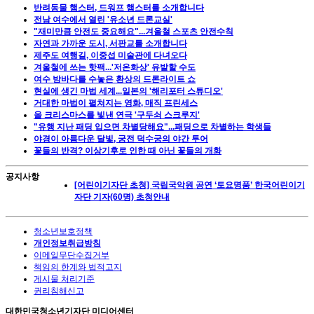
반려동물 햄스터, 드워프 햄스터를 소개합니다
전남 여수에서 열린 '유소년 드론교실'
"재미만큼 안전도 중요해요"...겨울철 스포츠 안전수칙
자연과 가까운 도시, 서판교를 소개합니다
제주도 여행길, 이중섭 미술관에 다녀오다
겨울철에 쓰는 핫팩...'저온화상' 유발할 수도
여수 밤바다를 수놓은 환상의 드론라이트 쇼
현실에 생긴 마법 세계...일본의 '해리포터 스튜디오'
거대한 마법이 펼쳐지는 영화, 매직 프린세스
올 크리스마스를 빛낸 연극 '구두쇠 스크루지'
"유행 지난 패딩 입으면 차별당해요"...패딩으로 차별하는 학생들
야경이 아름다운 달빛, 궁전 덕수궁의 야간 투어
꽃들의 반격? 이상기후로 인한 때 아닌 꽃들의 개화
공지사항
[어린이기자단 초청] 국립국악원 공연 ‘토요명품’ 한국어린이기
자단 기자(60명) 초청안내
청소년보호정책
개인정보취급방침
이메일무단수집거부
책임의 한계와 법적고지
게시물 처리기준
권리침해신고
대한민국청소년기자단 미디어센터