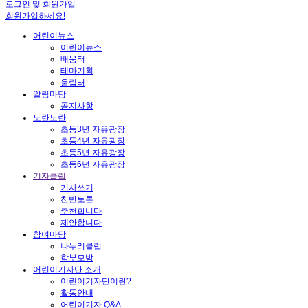
로그인 및 회원가입
회원가입하세요!
어린이뉴스
어린이뉴스
배움터
테마기획
울림터
알림마당
공지사항
도란도란
초등3년 자유광장
초등4년 자유광장
초등5년 자유광장
초등6년 자유광장
기자클럽
기사쓰기
찬반토론
추천합니다
제안합니다
참여마당
나누리클럽
학부모방
어린이기자단 소개
어린이기자단이란?
활동안내
어린이기자 Q&A