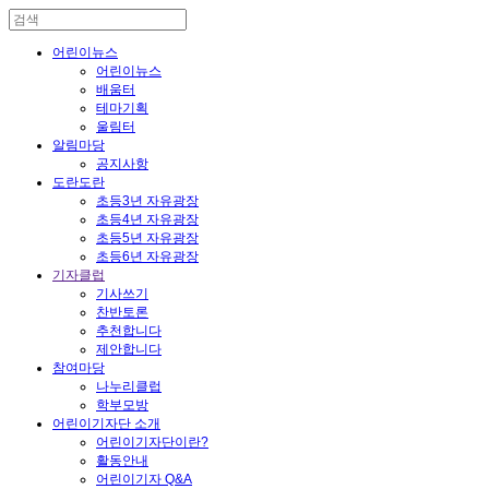
어린이뉴스
어린이뉴스
배움터
테마기획
울림터
알림마당
공지사항
도란도란
초등3년 자유광장
초등4년 자유광장
초등5년 자유광장
초등6년 자유광장
기자클럽
기사쓰기
찬반토론
추천합니다
제안합니다
참여마당
나누리클럽
학부모방
어린이기자단 소개
어린이기자단이란?
활동안내
어린이기자 Q&A