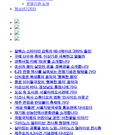
운영기관 소개
청소년기자단
알렉스 스타더만 감독의 애니메이션 '200% 울프'
구례 산수유 축제, 이상기온 극복하고 열릴까
과학서점 카페 '따과'를 소개합니다
조선의 왕이 살았던 궁궐, 경복궁을 소개합니다
6.25 전쟁 역사를 살펴보는 전쟁기념관 탐방을 가다
신비로운 북새통의 음악극 '행복한 왕자'
종로 아이들극장의 ‘행복한 왕자’ 음악극
이순신의 바다, 경상남도 통영시에 가다
도심 속 도서관, 서울야외도서관에 가다
디즈니 픽사 스튜디오의 영화 '인사이드 아웃 2'
제주 큰엉곶 반딧불이 축제에 가다
'세금 박물관' 서울지방국세청 홍보관에 다녀오다
제기동 선농단역사문화관을 소개합니다
국립국악원의 어린이날 공연 ‘서천꽃밭 이야기’
'다이노스 얼라이브' 전시회 현장에 가다
살아있는 공룡을 보는 느낌...다이노스 얼라이브 전시회
제주도의 4.3사건 기념관에 다녀오다